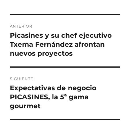
el
Navegación
ANTERIOR
de
Picasines y su chef ejecutivo
Entrada
anterior:
Txema Fernández afrontan
entradas
nuevos proyectos
SIGUIENTE
Expectativas de negocio
Entrada
siguiente:
PICASINES, la 5ª gama
gourmet