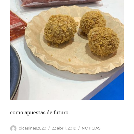
como apuestas de futuro.
Autor
Publicado
Categorías
picasines2020
22 abril, 2019
NOTICIAS