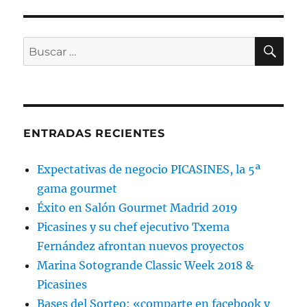
BU
Buscar
por:
ENTRADAS RECIENTES
Expectativas de negocio PICASINES, la 5ª
gama gourmet
Éxito en Salón Gourmet Madrid 2019
Picasines y su chef ejecutivo Txema
Fernández afrontan nuevos proyectos
Marina Sotogrande Classic Week 2018 &
Picasines
Bases del Sorteo: «comparte en facebook y