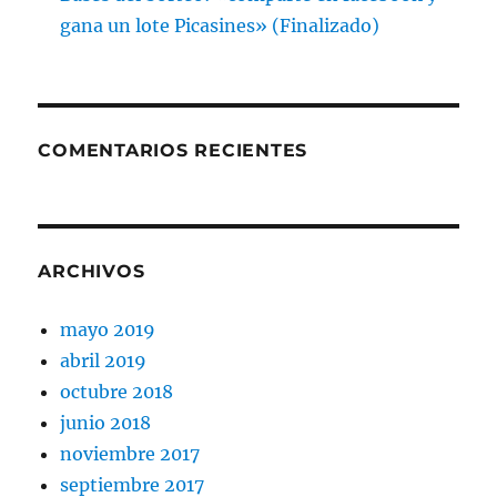
gana un lote Picasines» (Finalizado)
COMENTARIOS RECIENTES
ARCHIVOS
mayo 2019
abril 2019
octubre 2018
junio 2018
noviembre 2017
septiembre 2017