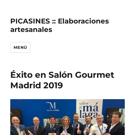
PICASINES :: Elaboraciones
artesanales
MENÚ
Éxito en Salón Gourmet
Madrid 2019