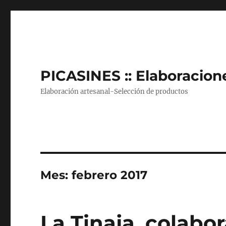
PICASINES :: Elaboracion
Elaboración artesanal-Selección de productos
Mes:
febrero 2017
La Tinaja, colabo