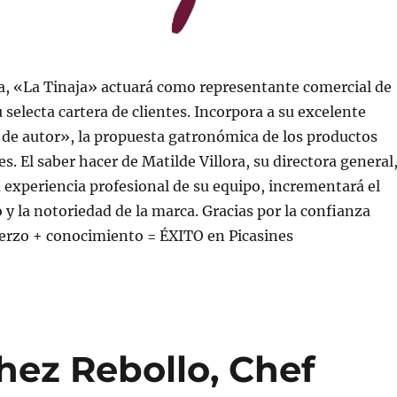
a, «La Tinaja» actuará como representante comercial de
 selecta cartera de clientes. Incorpora a su excelente
 de autor», la propuesta gatronómica de los productos
s. El saber hacer de Matilde Villora, su directora general
a experiencia profesional de su equipo, incrementará el
y la notoriedad de la marca. Gracias por la confianza
uerzo + conocimiento = ÉXITO en Picasines
hez Rebollo, Chef