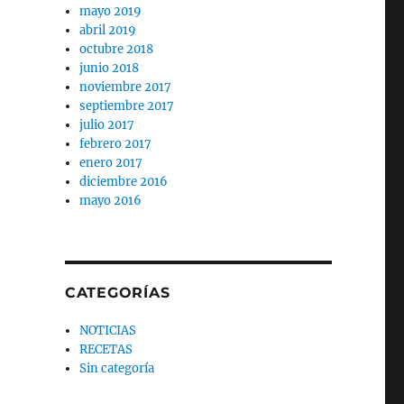
mayo 2019
abril 2019
octubre 2018
junio 2018
noviembre 2017
septiembre 2017
julio 2017
febrero 2017
enero 2017
diciembre 2016
mayo 2016
CATEGORÍAS
NOTICIAS
RECETAS
Sin categoría