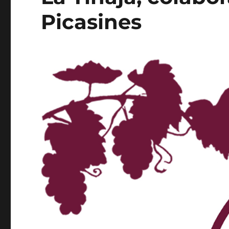
Picasines