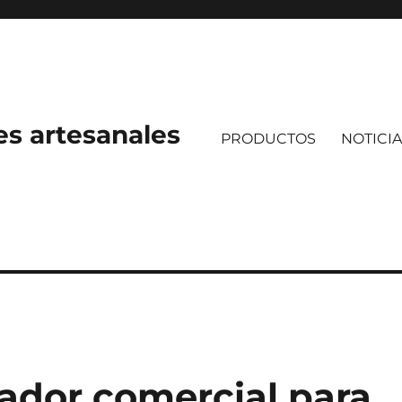
es artesanales
PRODUCTOS
NOTICI
rador comercial para