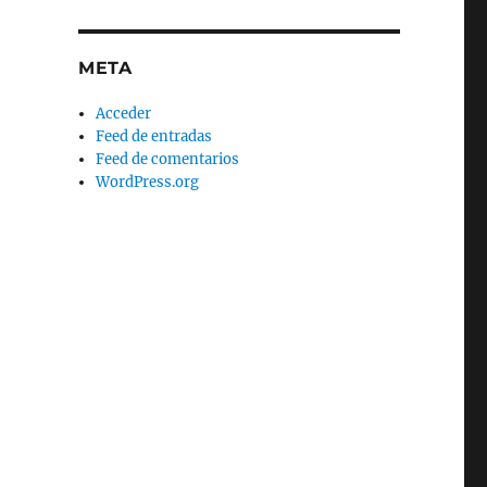
META
Acceder
Feed de entradas
Feed de comentarios
WordPress.org
,