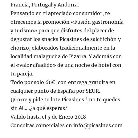
Francia, Portugal y Andorra.
Pensando en ti apreciado consumidor, te
ofrecemos la promoción «Fusión gastronomía
y turismo» para que disfrutes del placer de
degustar los snacks Picasines de salchichón y
chorizo, elaborados tradicionalmente en la
localidad malagueña de Pizarra. Y además con
el «valor añadido» de una noche de hotel con
tu pareja.
Todo por solo 60€, con entrega gratuita en
cualquier punto de España por SEUR.
¡¡Corre y pide tu lote Picasines!! no te quedes
sin él…..¿a qué esperas?
Valido hasta el 5 de Enero 2018
Consultas comerciales en info@picasines.com