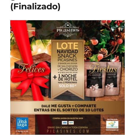
(Finalizado)