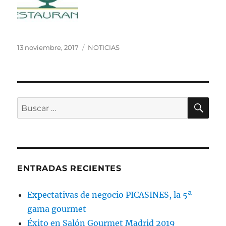
Publicado
Categorías
13 noviembre, 2017
NOTICIAS
el
BU
Buscar
por:
ENTRADAS RECIENTES
Expectativas de negocio PICASINES, la 5ª
gama gourmet
Éxito en Salón Gourmet Madrid 2019