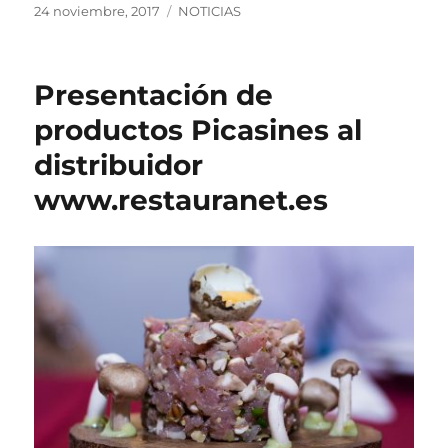
Publicado
Categorías
24 noviembre, 2017
NOTICIAS
el
Presentación de
productos Picasines al
distribuidor
www.restauranet.es