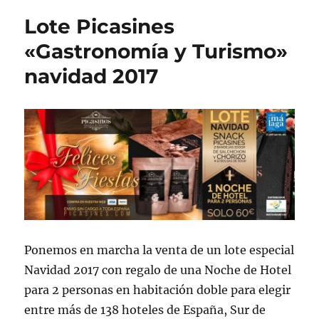
Lote Picasines
«Gastronomía y Turismo»
navidad 2017
Ponemos en marcha la venta de un lote especial
Navidad 2017 con regalo de una Noche de Hotel
para 2 personas en habitación doble para elegir
entre más de 138 hoteles de España, Sur de