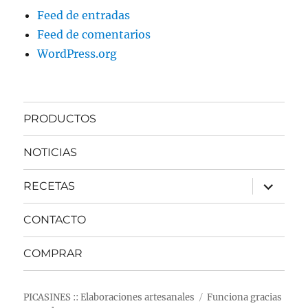
Feed de entradas
Feed de comentarios
WordPress.org
PRODUCTOS
NOTICIAS
expande
RECETAS
el
menú
inferior
CONTACTO
COMPRAR
PICASINES :: Elaboraciones artesanales
Funciona gracias