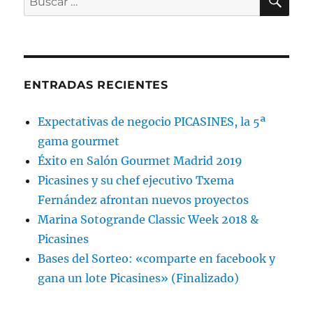
por:
ENTRADAS RECIENTES
Expectativas de negocio PICASINES, la 5ª
gama gourmet
Éxito en Salón Gourmet Madrid 2019
Picasines y su chef ejecutivo Txema
Fernández afrontan nuevos proyectos
Marina Sotogrande Classic Week 2018 &
Picasines
Bases del Sorteo: «comparte en facebook y
gana un lote Picasines» (Finalizado)