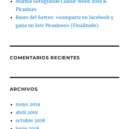
Marina Sotogrande Classic Week 2018 &
Picasines
Bases del Sorteo: «comparte en facebook y
gana un lote Picasines» (Finalizado)
COMENTARIOS RECIENTES
ARCHIVOS
mayo 2019
abril 2019
octubre 2018
junio 2018