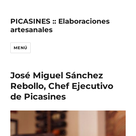
PICASINES :: Elaboraciones
artesanales
MENÚ
José Miguel Sánchez
Rebollo, Chef Ejecutivo
de Picasines