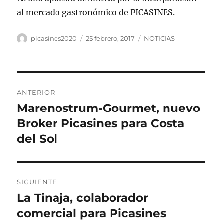
al mercado gastronómico de PICASINES.
Autor
Publicado
Categorías
picasines2020
25 febrero, 2017
NOTICIAS
el
Navegación
ANTERIOR
de
Marenostrum-Gourmet, nuevo
Entrada
anterior:
Broker Picasines para Costa
entradas
del Sol
SIGUIENTE
La Tinaja, colaborador
Entrada
siguiente:
comercial para Picasines