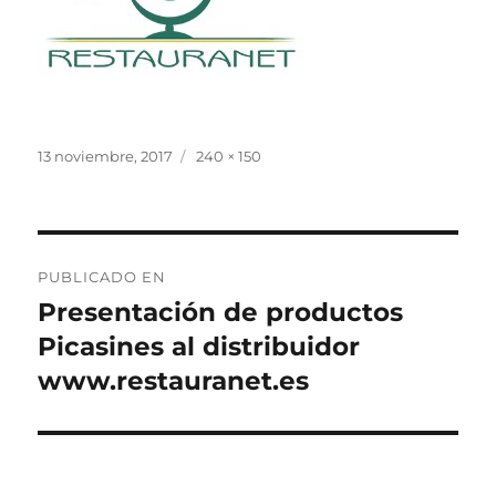
Publicado
Tamaño
13 noviembre, 2017
240 × 150
el
completo
Navegación
PUBLICADO EN
de
Presentación de productos
Picasines al distribuidor
entradas
www.restauranet.es