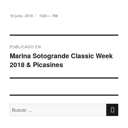
Publicado
Tamaño
16 junio, 2018
1024 × 768
el
completo
Navegación
PUBLICADO EN
de
Marina Sotogrande Classic Week
2018 & Picasines
entradas
BU
Buscar
por: