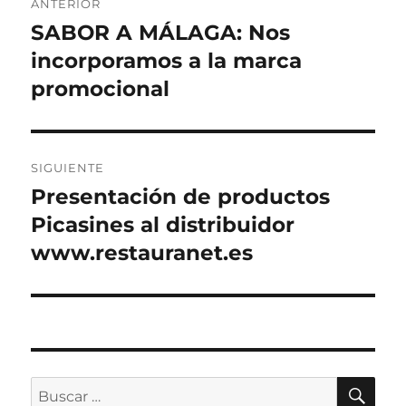
ANTERIOR
de
SABOR A MÁLAGA: Nos
Entrada
anterior:
incorporamos a la marca
entradas
promocional
SIGUIENTE
Presentación de productos
Entrada
siguiente:
Picasines al distribuidor
www.restauranet.es
BU
Buscar