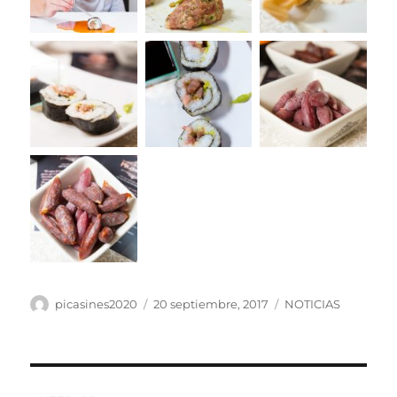
Autor
Publicado
Categorías
picasines2020
20 septiembre, 2017
NOTICIAS
el
Navegación