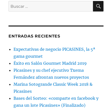
BU
Buscar
por:
ENTRADAS RECIENTES
Expectativas de negocio PICASINES, la 5ª
gama gourmet
Éxito en Salón Gourmet Madrid 2019
Picasines y su chef ejecutivo Txema
Fernández afrontan nuevos proyectos
Marina Sotogrande Classic Week 2018 &
Picasines
Bases del Sorteo: «comparte en facebook y
gana un lote Picasines» (Finalizado)